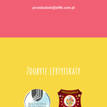
przedszkole@alfik.com.pl
Zdobyte certyfikaty