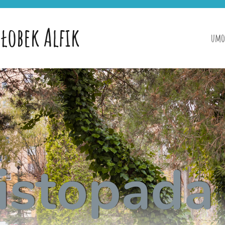
łobek Alfik
umo
listopada