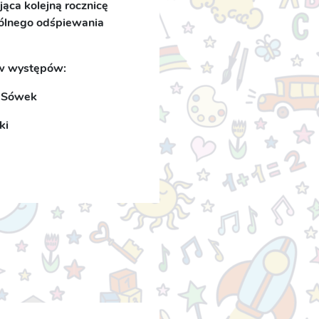
ąca kolejną rocznicę
pólnego odśpiewania
ów występów:
 Sówek
ki