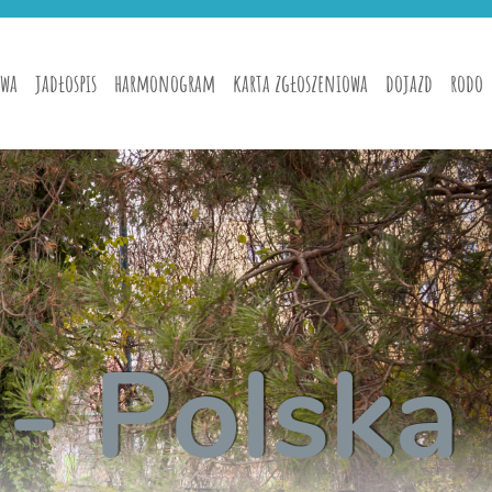
wa
jadłospis
harmonogram
karta zgłoszeniowa
dojazd
rodo
 - Polska